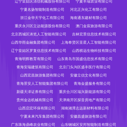
辽宁皇姑区清信机械股份有限公司
宁夏丰瑞农业有限公司
宁夏名扬智能制造有限公司
河北正兴化工有限公司
浙江金华天宇化工有限公司
海南通东建材有限公司
重庆永川区立达能源股份有限公司
澳门金宸旅游有限公司
北京西城区涛览人工智能有限公司
吉林宏景信息技术有限公司
山西华雨金融集团有限公司
上海奉贤区亚星人工智能有限公司
辽宁皇姑区罗复信息技术有限公司
山西棋远生物科技有限公司
青海明辉教育有限公司
山东青岛市国盛信息技术有限公司
青海安瑞建筑有限公司
北京门头沟区盛丰医疗有限公司
山西宏昌旅游集团有限公司
安徽立信文化有限公司
青海景安人工智能集团有限公司
青海金盛服务有限公司
新疆天泽证券有限公司
重庆合川区瑞兴新能源有限公司
贵州金达机械有限公司
天津南开区探音房地产有限公司
山西启宏环保有限公司
湖南湘潭志远新材料有限公司
宁夏未来汽车集团有限公司
安徽昌盛旅游有限公司
广东珠海鼎峰农业有限公司
山东钢城区安邦智能制造有限公司