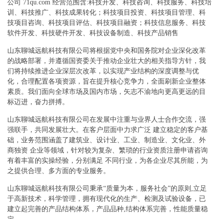
公司 71qu.com 经营范围含:科技开发、科技咨询、科技服务、科技培
训、科技推广、科技成果转化；科技项目投资、科技项目管理、科
技项目咨询、科技项目评估、科技项目融资；科技信息服务、科技
软件开发、科技硬件开发、科技设备制造、科技产品销售
山东聊城远航科技有限公司将根据党中央和国务院对企业深化改革
的战略部署，并遵循国资委关于推动企业壮大的相关指导方针，我
们将持续推进企业深层次改革，以实现产业结构的深度调整与优
化，合理配置各项资源，旨在提升核心竞争力，全面刷新企业整体
素质。我们面向全球市场及国内市场，矢志不渝地向更高更远的目
标迈进，奋力拼搏。
山东聊城远航科技有限公司在发展中注重与业界人士合作交流，强
强联手，共同发展壮大。在客户层面中力求广泛 建立稳定的客户基
础，业务范围涵盖了建筑业、设计业、工业、制造业、文化业、外
商独资 企业等领域，针对较为复杂、繁琐的行业资质注册申请咨询
有着丰富的实操经验，分别满足 不同行业，为各企业尽其所能，为
之提供合理、多方面的专业服务。
山东聊城远航科技有限公司秉承“质量为本，服务社会”的原则,立足
于高新技术，科学管理，拥有现代化的生产、检测及试验设备，已
建立起完善的产品结构体系，产品品种,结构体系完善，性能质量稳